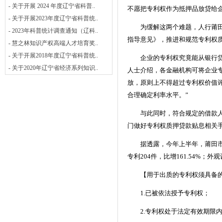
- 关于开展 2024 年度辽宁省科普..
不愿把专利权作为抵押品放贷给
- 关于开展2023年度辽宁省科普统..
为缓解这两个难题，人行莆田
- 2023年科普统计调查通知（辽科..
指导意见》，推进和规范专利权
- 慧之林知识产权高端人才培育奖..
- 关于开展2018年度辽宁省科普统..
企业的专利权究竟能从银行贷到
- 关于2020年辽宁省经济系列知识..
人士介绍，各金融机构可将企业
放，原则上不得超过专利权价值评
合理确定利率水平。”
与此同时，符合规定的借款人还
门做好专利权质押贷款贴息相关
据透露，今年上半年，莆田市专利授
专利204件，比增161.54%；外观
【用于出质的专利权须具备的
1.已被依法授予专利权；
2.专利权处于法定有效期限