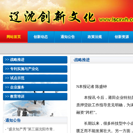
网站首页
创新动态
通知公告
政策法规
创新资源
>> 战略推进
·战略推进
>> 专利实施与产业化
>> 试点示范
N本报记者 陈盛钟
>> 企业服务
>> 教育培训
本报讯 今后，莆田企业特别是
质押贷款工作指导意见明确，为
融资“跨栏”。
·通知公告
长期以来，很多科技型中小企业
- “盛京知产秀”第三届沈阳市青..
匮乏而不能发展壮大。另一方面