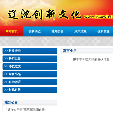
网站首页
创新动态
通知公告
政策法规
创新资源
>> 科技语录
·寓言小品
>> 科幻世界
·
懒羊羊和红太狼的低碳话题
>> 诗歌散文
>> 寓言小品
>> 科学谜语
>> 影视科教
·通知公告
- “盛京知产秀”第三届沈阳市青..